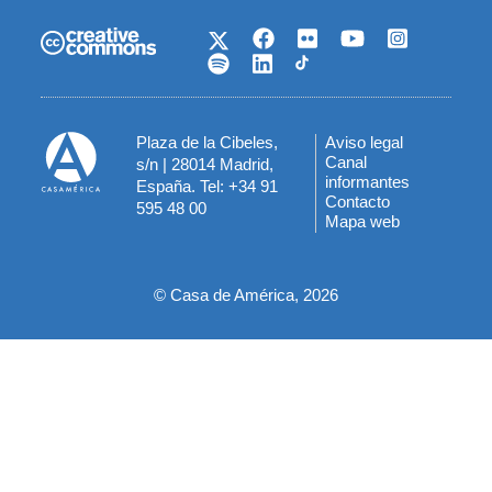
Plaza de la Cibeles,
Aviso legal
Menú
Canal
s/n | 28014 Madrid,
informantes
España. Tel: +34 91
del
Contacto
595 48 00
Mapa web
pie
© Casa de América, 2026