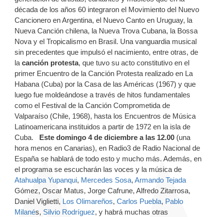
década de los años 60 integraron el Movimiento del Nuevo
Cancionero en Argentina, el Nuevo Canto en Uruguay, la
Nueva Canción chilena, la Nueva Trova Cubana, la Bossa
Nova y el Tropicalismo en Brasil. Una vanguardia musical
sin precedentes que impulsó el nacimiento, entre otras, de
la
canción protesta
, que tuvo su acto constitutivo en el
primer Encuentro de la Canción Protesta realizado en La
Habana (Cuba) por la Casa de las Américas (1967) y que
luego fue moldeándose a través de hitos fundamentales
como el Festival de la Canción Comprometida de
Valparaíso (Chile, 1968), hasta los Encuentros de Música
Latinoamericana instituidos a partir de 1972 en la isla de
Cuba.
Este domingo 4 de diciembre
a las 12.00
(una
hora menos en Canarias), en Radio3 de Radio Nacional de
España se hablará de todo esto y mucho más. Además, en
el programa se escucharán las voces y la música de
Atahualpa Yupanqui
,
Mercedes Sosa
,
Armando Tejada
Gómez, Oscar Matus, Jorge Cafrune, Alfredo Zitarrosa,
Daniel Viglietti,
Los Olimareños
,
Carlos Puebla
,
Pablo
Milané
s,
Silvio Rodríguez
, y habrá muchas otras