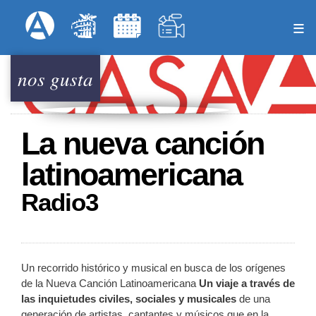
Pasar
Formulari
Menú Superior
al
contenido
principal
nos gusta
La nueva canción
latinoamericana
Radio3
Un recorrido histórico y musical en busca de los orígenes
de la Nueva Canción Latinoamericana
Un viaje a través de
las inquietudes civiles, sociales y musicales
de una
generación de artistas, cantantes y músicos que en la