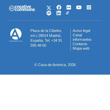
Plaza de la Cibeles,
Aviso legal
Menú
Canal
s/n | 28014 Madrid,
informantes
España. Tel: +34 91
del
Contacto
595 48 00
Mapa web
pie
© Casa de América, 2026