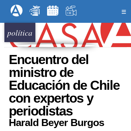
Pasar
Formulari
Menú Superior
al
contenido
principal
política
Encuentro del
ministro de
Educación de Chile
con expertos y
periodistas
Harald Beyer Burgos