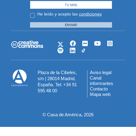
He leído y acepto las
condiciones
ENVIAR
Plaza de la Cibeles,
Aviso legal
Menú
Canal
s/n | 28014 Madrid,
informantes
España. Tel: +34 91
del
Contacto
595 48 00
Mapa web
pie
© Casa de América, 2026