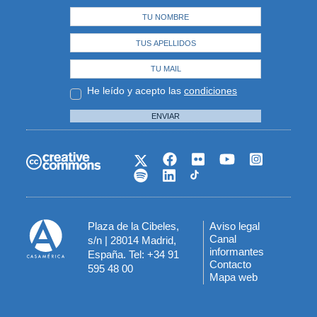
He leído y acepto las
condiciones
ENVIAR
Plaza de la Cibeles,
Aviso legal
Menú
Canal
s/n | 28014 Madrid,
informantes
España. Tel: +34 91
del
Contacto
595 48 00
Mapa web
pie