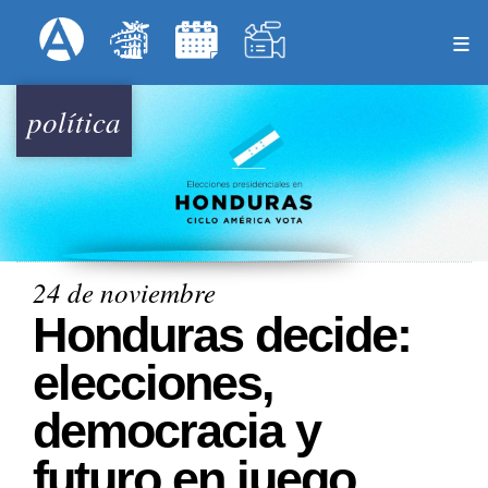
Pasar
Formulari
Menú Superior
al
contenido
principal
política
24 de noviembre
Honduras decide:
elecciones,
democracia y
futuro en juego