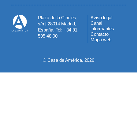
Plaza de la Cibeles,
Aviso legal
Menú
Canal
s/n | 28014 Madrid,
informantes
España. Tel: +34 91
del
Contacto
595 48 00
Mapa web
pie
© Casa de América, 2026