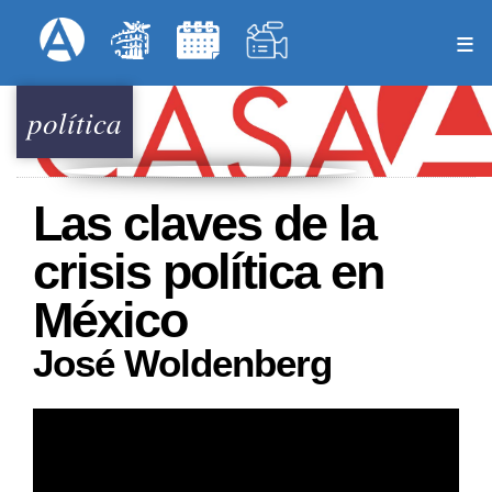
Pasar
Formulari
Menú Superior
al
contenido
principal
política
Las claves de la
crisis política en
México
José Woldenberg