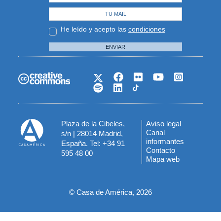
He leído y acepto las
condiciones
ENVIAR
Plaza de la Cibeles,
Aviso legal
Menú
Canal
s/n | 28014 Madrid,
informantes
España. Tel: +34 91
del
Contacto
595 48 00
Mapa web
pie
© Casa de América, 2026