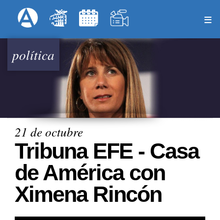
Pasar
Formulari
Menú Superior
al
contenido
principal
política
21 de octubre
Tribuna EFE - Casa
de América con
Ximena Rincón