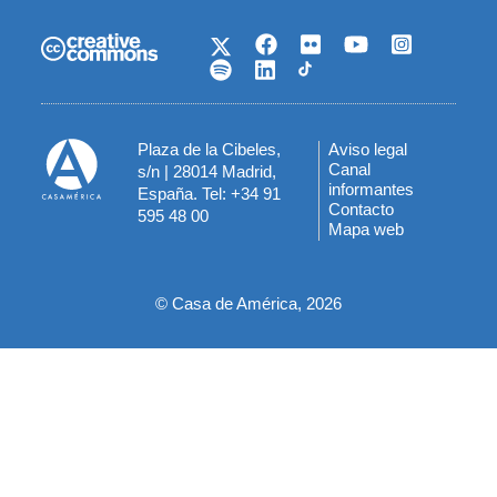
Plaza de la Cibeles,
Aviso legal
Menú
Canal
s/n | 28014 Madrid,
informantes
España. Tel: +34 91
del
Contacto
595 48 00
Mapa web
pie
© Casa de América, 2026