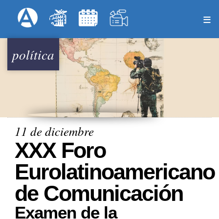
Pasar
Formulari
Menú Superior
al
contenido
principal
política
11 de diciembre
XXX Foro
Eurolatinoamericano
de Comunicación
Examen de la