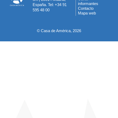
informantes
España. Tel: +34 91
del
Contacto
595 48 00
Mapa web
pie
© Casa de América, 2026