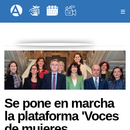
Pasar
Formulari
Menú Superior
al
contenido
principal
Se pone en marcha
la plataforma 'Voces
de mujeres