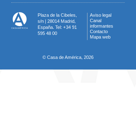
Plaza de la Cibeles,
Aviso legal
Menú
Canal
s/n | 28014 Madrid,
informantes
España. Tel: +34 91
del
Contacto
595 48 00
Mapa web
pie
© Casa de América, 2026