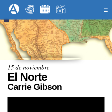
Pasar
Formulari
Menú Superior
al
contenido
principal
15 de noviembre
El Norte
Carrie Gibson