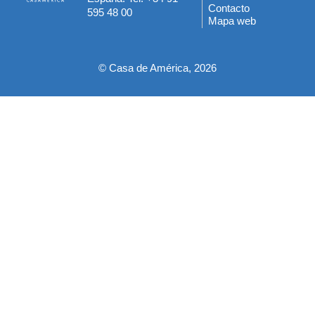
del
Contacto
595 48 00
Mapa web
pie
© Casa de América, 2026