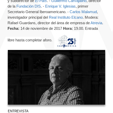
y subdirector de
El País
. -
Guillermo Carvajalino
, director
de la
Fundación DIS
. -
Enrique V. Iglesias
, primer
Secretario General Iberoamericano. -
Carlos Malamud
,
investigador principal del
Real Instituto Elcano
. Modera:
Rafael Guardans, director del área de empresa de
Atrevia
.
Fecha:
14 de noviembre de 2017
Hora:
19.00. Entrada
libre hasta completar aforo.
ENTREVISTA