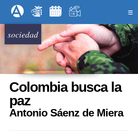
Pasar
Formulari
Menú Superior
al
contenido
principal
sociedad
Colombia busca la
paz
Antonio Sáenz de Miera