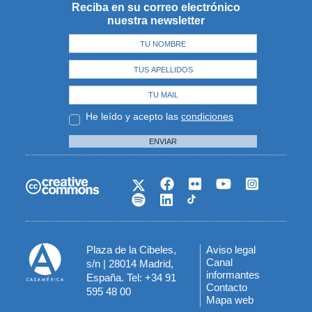
Reciba en su correo electrónico
nuestra newsletter
He leído y acepto las
condiciones
ENVIAR
Plaza de la Cibeles,
Aviso legal
Menú
Canal
s/n | 28014 Madrid,
informantes
España. Tel: +34 91
del
Contacto
595 48 00
Mapa web
pie