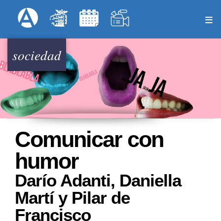
Pasar
Formulari
Menú Superior
al
contenido
principal
sociedad
Comunicar con
humor
Darío Adanti, Daniella
Martí y Pilar de
Francisco