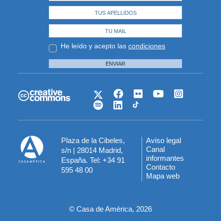
He leído y acepto las
condiciones
ENVIAR
Plaza de la Cibeles,
Aviso legal
Menú
Canal
s/n | 28014 Madrid,
informantes
España. Tel: +34 91
del
Contacto
595 48 00
Mapa web
pie
© Casa de América, 2026