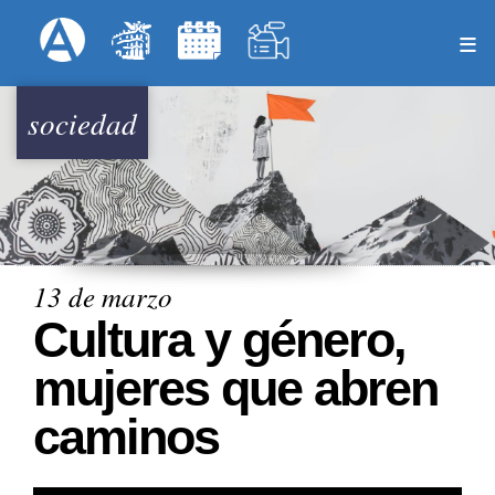
Pasar
Formulari
Menú Superior
al
contenido
principal
sociedad
13 de marzo
Cultura y género,
mujeres que abren
caminos