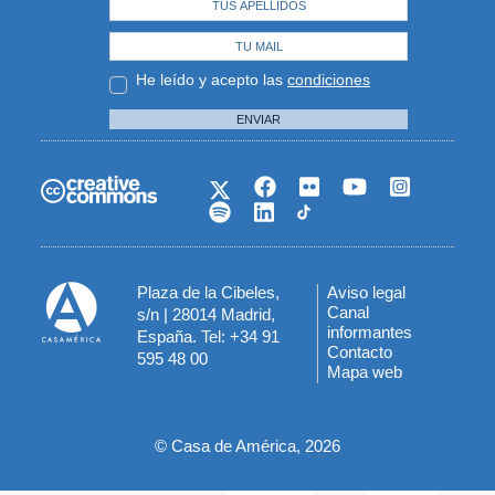
He leído y acepto las
condiciones
ENVIAR
Plaza de la Cibeles,
Aviso legal
Menú
Canal
s/n | 28014 Madrid,
informantes
España. Tel: +34 91
del
Contacto
595 48 00
Mapa web
pie
© Casa de América, 2026