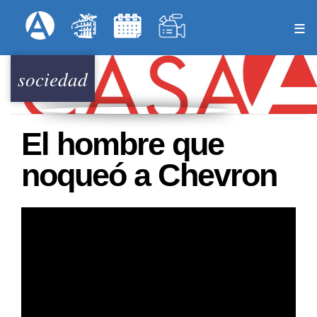
Pasar
Formulari
Menú Superior
al
contenido
principal
sociedad
El hombre que
noqueó a Chevron