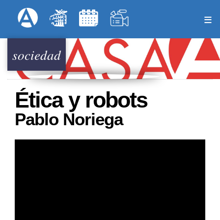
Pasar
Formulari
Menú Superior
al
contenido
principal
sociedad
Ética y robots
Pablo Noriega