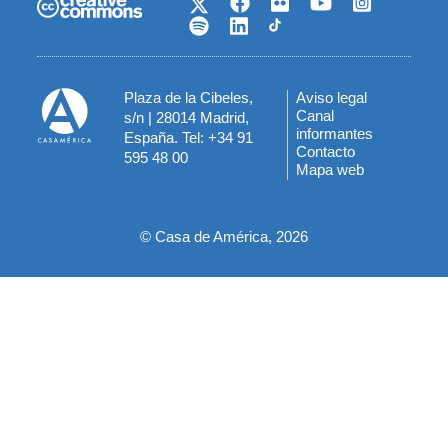
Plaza de la Cibeles,
Aviso legal
Menú
Canal
s/n | 28014 Madrid,
informantes
España. Tel: +34 91
del
Contacto
595 48 00
Mapa web
pie
© Casa de América, 2026