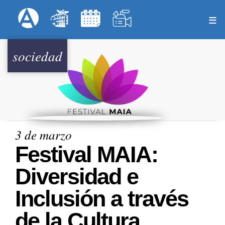
Pasar
Formulari
Menú Superior
al
contenido
principal
sociedad
3 de marzo
Festival MAIA:
Diversidad e
Inclusión a través
de la Cultura