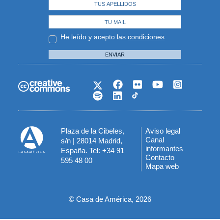
He leído y acepto las
condiciones
ENVIAR
Plaza de la Cibeles,
Aviso legal
Menú
Canal
s/n | 28014 Madrid,
informantes
España. Tel: +34 91
del
Contacto
595 48 00
Mapa web
pie
© Casa de América, 2026