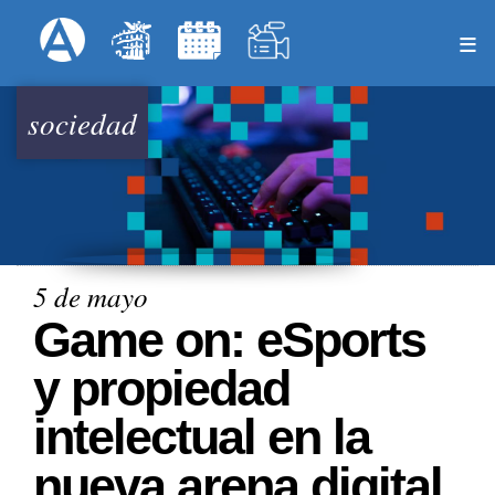
Pasar
Formulari
Menú Superior
al
contenido
principal
sociedad
5 de mayo
Game on: eSports
y propiedad
intelectual en la
nueva arena digital