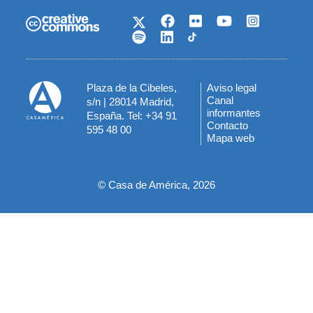
Plaza de la Cibeles,
Aviso legal
Menú
Canal
s/n | 28014 Madrid,
informantes
España. Tel: +34 91
del
Contacto
595 48 00
Mapa web
pie
© Casa de América, 2026