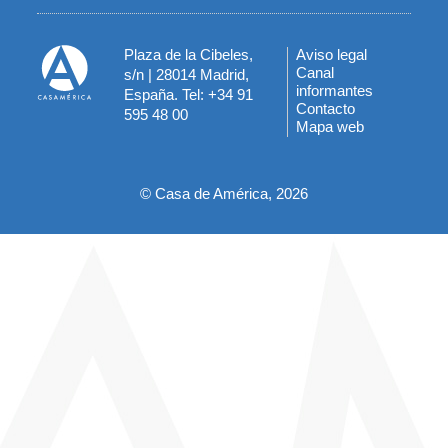
Plaza de la Cibeles,
Aviso legal
Menú
Canal
s/n | 28014 Madrid,
informantes
España. Tel: +34 91
del
Contacto
595 48 00
Mapa web
pie
© Casa de América, 2026