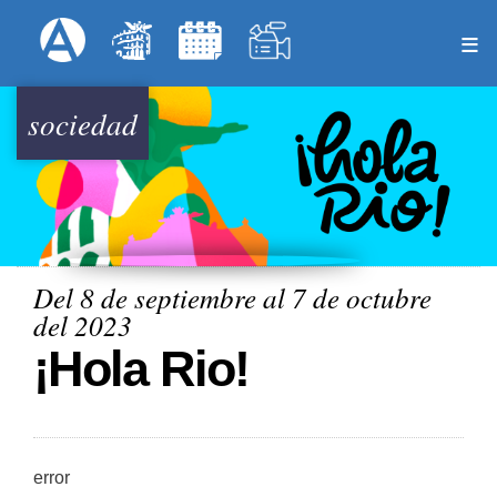
Pasar
Formulari
Menú Superior
al
contenido
principal
sociedad
Del 8 de septiembre al 7 de octubre
del 2023
¡Hola Rio!
error