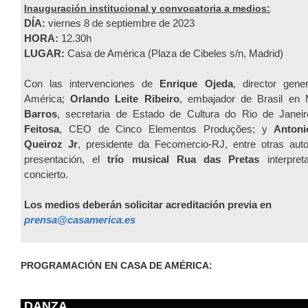
Inauguración institucional y convocatoria a medios:
DÍA:
viernes 8 de septiembre de 2023
HORA:
12.30h
LUGAR:
Casa de América (Plaza de Cibeles s/n, Madrid)
Con las intervenciones de
Enrique Ojeda
, director gen
América;
Orlando Leite Ribeiro
, embajador de Brasil en
Barros
, secretaria de Estado de Cultura do Rio de Janei
Feitosa
, CEO de Cinco Elementos Produções; y
Antoni
Queiroz Jr
, presidente da Fecomercio-RJ, entre otras auto
presentación, el
trío musical Rua das Pretas
interpret
concierto.
Los medios deberán solicitar acreditación previa en
prensa@casamerica.es
PROGRAMACIÓN EN CASA DE AMÉRICA:
DANZA