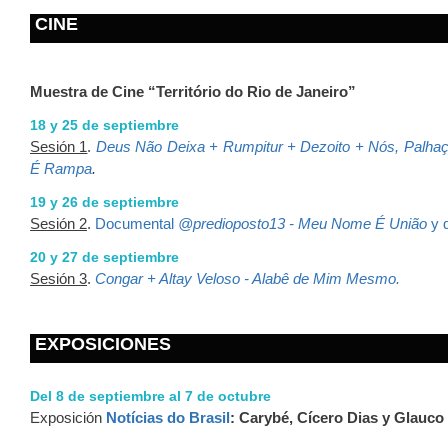
CINE
Muestra de Cine “Território do Rio de Janeiro”
18 y 25 de septiembre
Sesión 1
.
Deus Não Deixa + Rumpitur + Dezoito + Nós, Palhaç
É Rampa
.
19 y 26 de septiembre
Sesión 2
.
Documental
@predioposto13 - Meu Nome É União
y d
20 y 27 de septiembre
Sesión 3
.
Congar + Altay Veloso - Alabê de Mim Mesmo.
EXPOSICIONES
Del 8 de septiembre al 7 de octubre
Exposición
Notícias do Brasil
: Carybé, Cícero Dias y Glauco