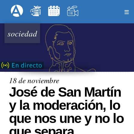
Pasar
Formulari
Menú Superior
al
contenido
principal
sociedad
18 de noviembre
José de San Martín
y la moderación, lo
que nos une y no lo
que separa