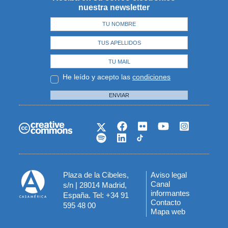
nuestra newsletter
He leído y acepto las
condiciones
ENVIAR
Plaza de la Cibeles,
Aviso legal
Menú
Canal
s/n | 28014 Madrid,
informantes
España. Tel: +34 91
del
Contacto
595 48 00
Mapa web
pie