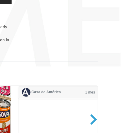
erly
en la
Casa de América
1 mes