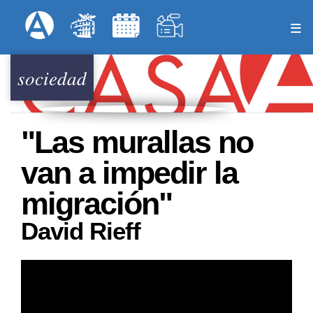
Pasar
Formulari
Menú Superior
al
contenido
principal
sociedad
"Las murallas no
van a impedir la
migración"
David Rieff