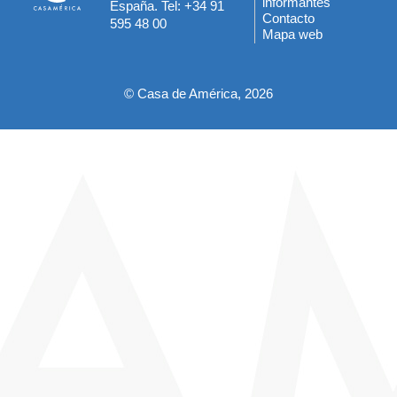
informantes
España. Tel: +34 91
del
Contacto
595 48 00
Mapa web
pie
© Casa de América, 2026