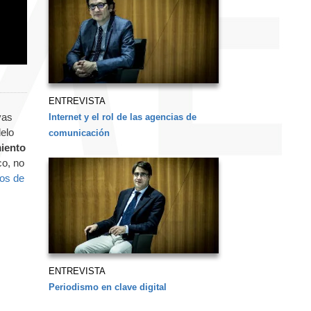
ENTREVISTA
vas
Internet y el rol de las agencias de
elo
comunicación
miento
co, no
os de
ENTREVISTA
Periodismo en clave digital