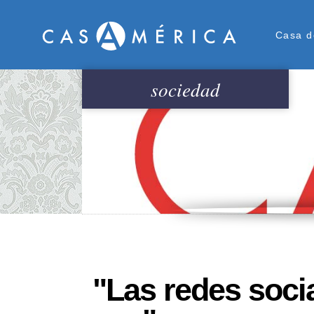
Men
Casa d
sociedad
"Las redes soci