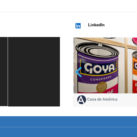
LinkedIn
Casa de América
Casa de América
1 mes