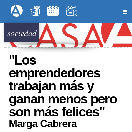
Pasar
Formulari
Menú Superior
al
contenido
principal
sociedad
"Los
emprendedores
trabajan más y
ganan menos pero
son más felices"
Marga Cabrera