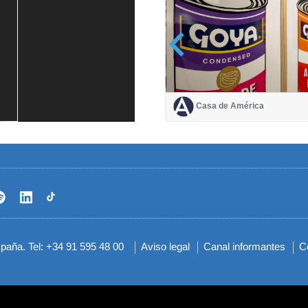
Casa de América
Casa de América
1 mes
spaña. Tel: +34 91 595 48 00
Aviso legal
Canal informantes
C
Menú
del
pie
© Casa de América, 2026