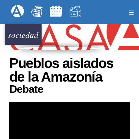
Pasar
Formulari
Menú Superior
al
contenido
principal
sociedad
Pueblos aislados
de la Amazonía
Debate