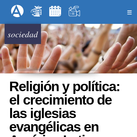
Pasar
Formulari
Menú Superior
al
contenido
principal
sociedad
Religión y política:
el crecimiento de
las iglesias
evangélicas en