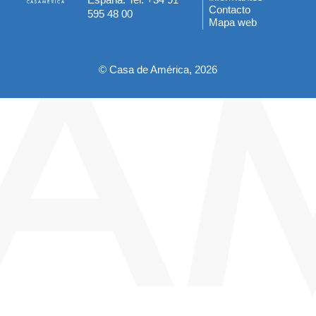
del
Contacto
595 48 00
Mapa web
pie
© Casa de América, 2026