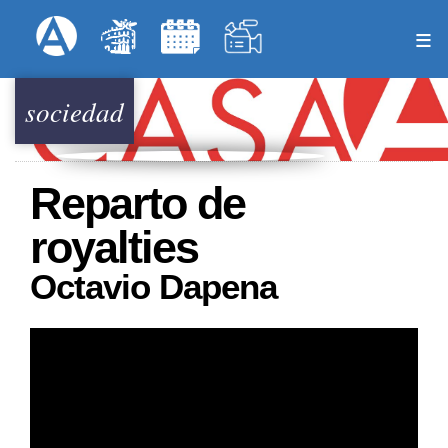
Pasar
Formulari
Menú Superior
al
contenido
principal
sociedad
Reparto de
royalties
Octavio Dapena