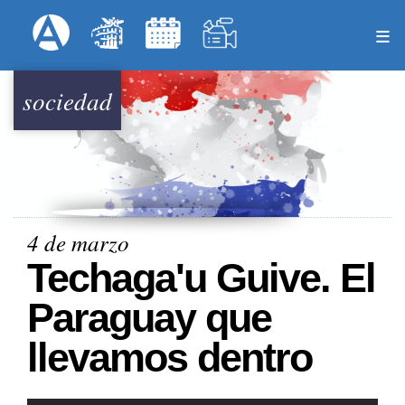
Pasar
Formulari
Menú Superior
al
contenido
principal
sociedad
4 de marzo
Techaga'u Guive. El
Paraguay que
llevamos dentro