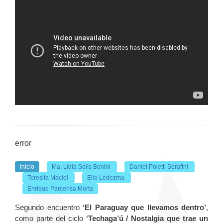
error
Inicio
Ma. Lidia Solís Bonini
Daniel Poletti Serafini
Teresita Maciel
Elio Ledezma
Enrique Parcerisa Morta
Segundo encuentro
‘El Paraguay que llevamos dentro’
,
como parte del ciclo
‘Techaga’ú / Nostalgia que trae un