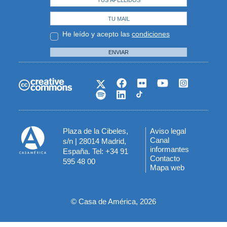
He leído y acepto las
condiciones
ENVIAR
Plaza de la Cibeles,
Aviso legal
Menú
Canal
s/n | 28014 Madrid,
informantes
España. Tel: +34 91
del
Contacto
595 48 00
Mapa web
pie
© Casa de América, 2026