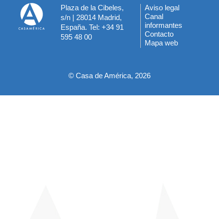
Plaza de la Cibeles,
Aviso legal
Menú
Canal
s/n | 28014 Madrid,
informantes
España. Tel: +34 91
del
Contacto
595 48 00
Mapa web
pie
© Casa de América, 2026