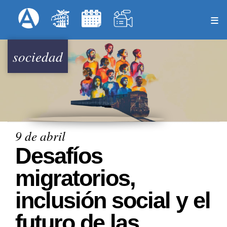
Pasar
Formulari
Menú Superior
al
contenido
principal
sociedad
9 de abril
Desafíos
migratorios,
inclusión social y el
futuro de las