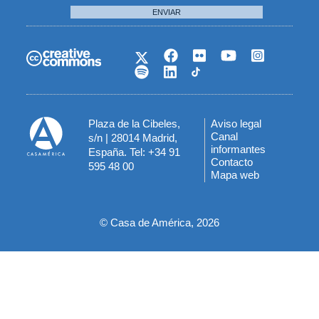
ENVIAR
Plaza de la Cibeles,
Aviso legal
Menú
Canal
s/n | 28014 Madrid,
informantes
España. Tel: +34 91
del
Contacto
595 48 00
Mapa web
pie
© Casa de América, 2026