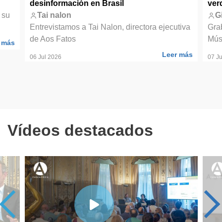
desinformación en Brasil
ver
 su
Tai nalon
G
Entrevistamos a Tai Nalon, directora ejecutiva
Gra
de Aos Fatos
Mús
 más
Leer más
06 Jul 2026
07 Ju
Vídeos destacados