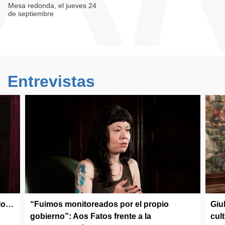
Mesa redonda, el jueves 24
de septiembre
Entrevistas
olo…
“Fuimos monitoreados por el propio
Giu
gobierno”: Aos Fatos frente a la
cul