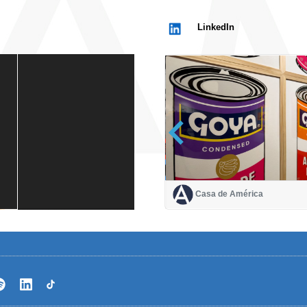
LinkedIn
Casa de América
Casa de América
1 mes