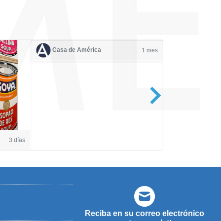
Casa de América
1 mes
Casa de Amé
3 días
Reciba en su correo electrónico