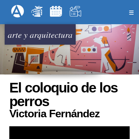
Pasar
Formulari
Menú Superior
al
contenido
principal
arte y arquitectura
El coloquio de los
perros
Victoria Fernández