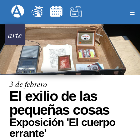
Pasar
Formulari
Menú Superior
al
contenido
principal
arte
3 de febrero
El exilio de las
pequeñas cosas
Exposición 'El cuerpo
errante'