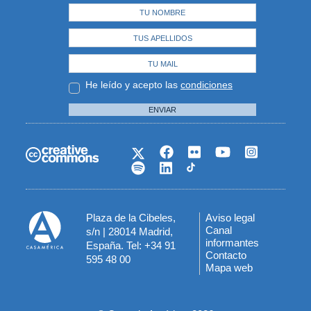
He leído y acepto las
condiciones
ENVIAR
Plaza de la Cibeles,
Aviso legal
Menú
Canal
s/n | 28014 Madrid,
informantes
España. Tel: +34 91
del
Contacto
595 48 00
Mapa web
pie