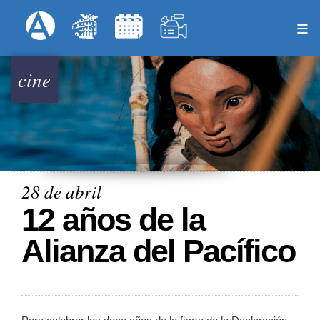
Pasar
Formulari
Menú Superior
al
contenido
principal
cine
28 de abril
12 años de la
Alianza del Pacífico