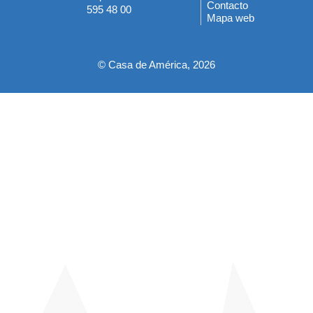
del
Contacto
595 48 00
Mapa web
pie
© Casa de América, 2026