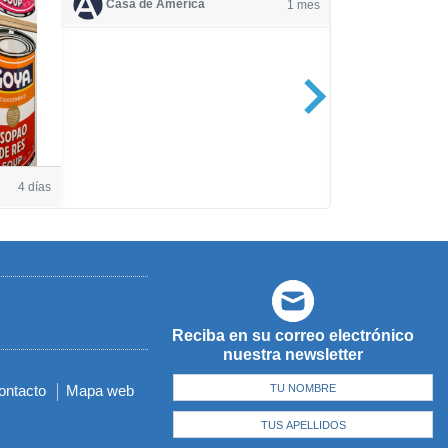
Casa de América
1 mes
Casa de Amé
4 días
Reciba en su correo electrónico
nuestra newsletter
ontacto
Mapa web