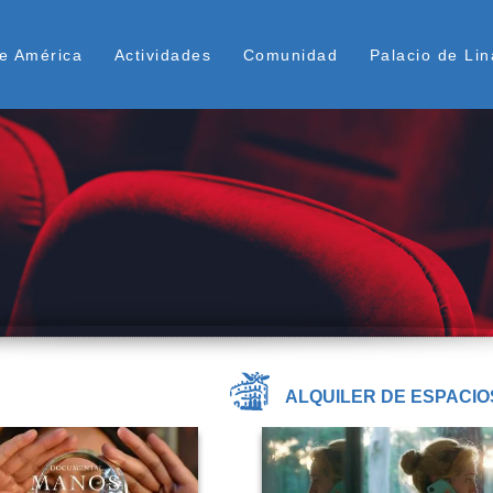
Pasar
ú Superior
al
e América
Actividades
Comunidad
Palacio de Lin
contenido
principal
ALQUILER DE ESPACIO