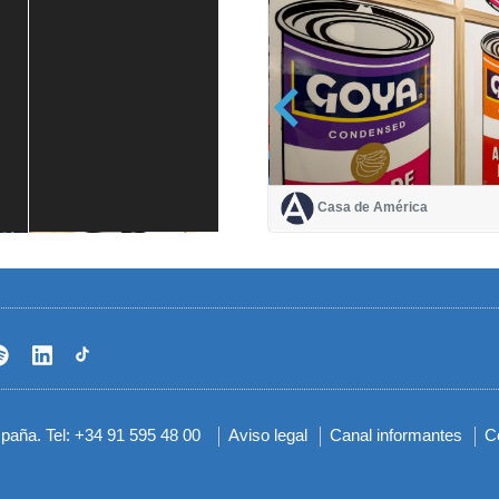
Casa de América
Casa de América
1 mes
spaña. Tel: +34 91 595 48 00
Aviso legal
Canal informantes
C
Menú
del