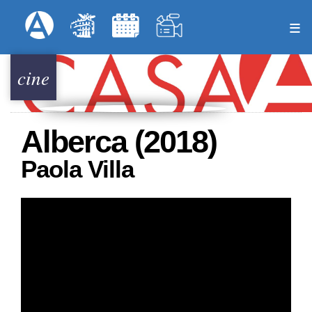
Pasar
Formulari
Menú Superior
al
contenido
principal
cine
Alberca (2018)
Paola Villa