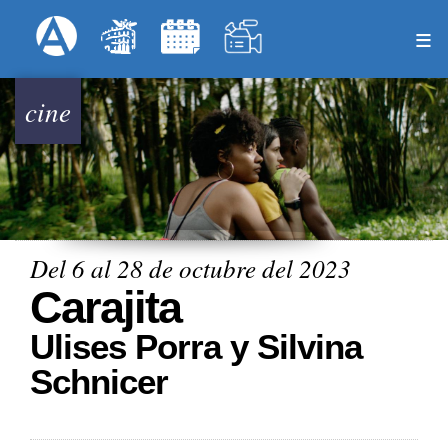
Pasar
Formulari
Menú Superior
al
contenido
principal
cine
Del 6 al 28 de octubre del 2023
Carajita
Ulises Porra y Silvina
Schnicer