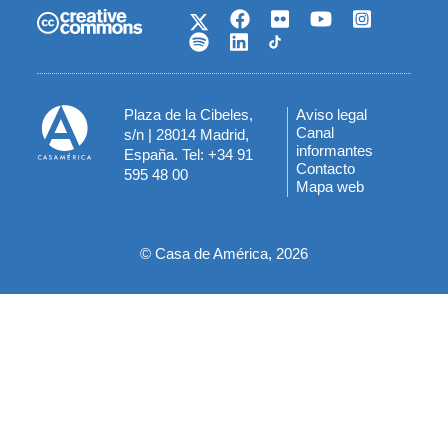
Plaza de la Cibeles,
Aviso legal
Menú
Canal
s/n | 28014 Madrid,
informantes
España. Tel: +34 91
del
Contacto
595 48 00
Mapa web
pie
© Casa de América, 2026