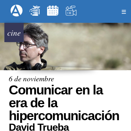
Pasar
Formulari
Menú Superior
al
contenido
principal
cine
6 de noviembre
Comunicar en la
era de la
hipercomunicación
David Trueba