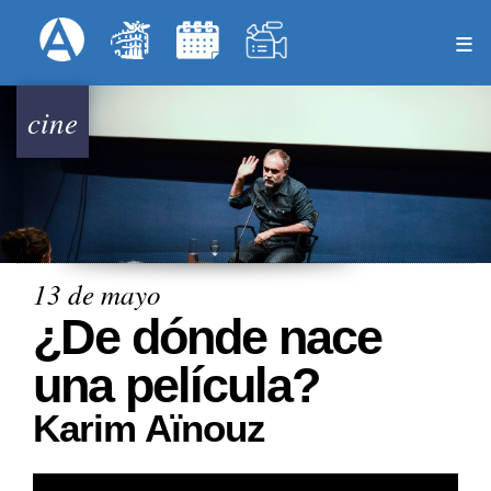
Pasar
Formulari
Menú Superior
al
contenido
principal
cine
13 de mayo
¿De dónde nace
una película?
Karim Aïnouz