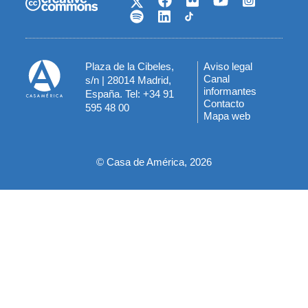
Plaza de la Cibeles,
Aviso legal
Menú
Canal
s/n | 28014 Madrid,
informantes
España. Tel: +34 91
del
Contacto
595 48 00
Mapa web
pie
© Casa de América, 2026