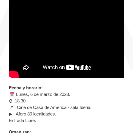
Fecha y horario:
📅
Lunes, 6 de marzo de 2023.
⌚ 18.30.
📍 Cine de Casa de América - sala Iberia.
▶ Aforo 80 localidades.
Entrada Libre.
Organizan: