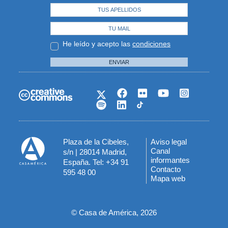
He leído y acepto las
condiciones
ENVIAR
Plaza de la Cibeles,
Aviso legal
Menú
Canal
s/n | 28014 Madrid,
informantes
España. Tel: +34 91
del
Contacto
595 48 00
Mapa web
pie
© Casa de América, 2026