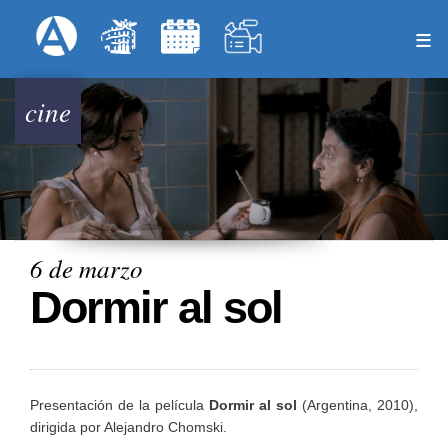
Pasar
Formulari
Menú Superior
al
contenido
principal
cine
6 de marzo
Dormir al sol
Presentación de la película
Dormir al sol
(Argentina, 2010),
dirigida por Alejandro Chomski.