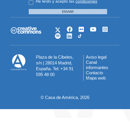
He leído y acepto las
condiciones
ENVIAR
Plaza de la Cibeles,
Aviso legal
Menú
Canal
s/n | 28014 Madrid,
informantes
España. Tel: +34 91
del
Contacto
595 48 00
Mapa web
pie
© Casa de América, 2026