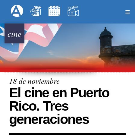
Pasar
Formulari
Menú Superior
al
contenido
principal
cine
18 de noviembre
El cine en Puerto
Rico. Tres
generaciones