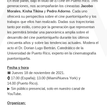
En este panel, bajo el título de
El cine en Puerto Rico. Tres
generaciones
, nos acompañarán los cineastas
Jacobo
Morales
,
Kisha Tikina
y
Pedro Adorno
. Cada uno
ofrecerá su perspectiva sobre el cine puertorriqueño y los
trabajos que ellos han realizado. Dadas sus trayectorias
tanto por estilo, como por la generación que representan
les permitirá brindar una panorámica amplia sobre el
desarrollo del cine puertorriqueño durante los últimos
cincuenta años y sobre las tendencias actuales.
Modera el
acto el
Dr. Dorian Lugo Bertrán. Catedrático de la
Universidad de Puerto Rico, experto en la cinematografía
puertorriqueña.
Fecha y hora
📅
Jueves 18 de noviembre de 2021.
⌚
17.00 (España); 13.00 (Miami/Nueva York) y
14.00 (Puerto Rico).
▶ Sin público presencial, solo en nuestro canal de
YouTube.
Organizan: