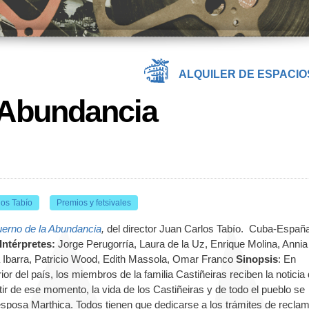
ALQUILER DE ESPACIO
 Abundancia
los Tabío
Premios y fetsivales
uerno de la Abundancia
,
del director Juan Carlos Tabío. Cuba-Españ
Intérpretes:
Jorge Perugorría, Laura de la Uz, Enrique Molina, Annia
ha Ibarra, Patricio Wood, Edith Massola, Omar Franco
Sinopsis
: En
or del país, los miembros de la familia Castiñeiras reciben la noticia
tir de ese momento, la vida de los Castiñeiras y de todo el pueblo se
 esposa Marthica. Todos tienen que dedicarse a los trámites de recla