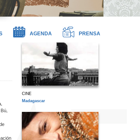
S
AGENDA
PRENSA
CINE
Madagascar
a,
 Bú,
 de
mación