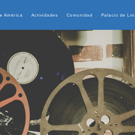
Pasar
ú Superior
al
e América
Actividades
Comunidad
Palacio de Lin
contenido
principal