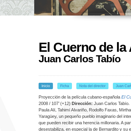
El Cuerno de la
Juan Carlos Tabío
Inicio
Ficha
Nota del director
Juan Car
Proyección de la película cubano-española
El C
2008 / 107’ (+12)
Dirección:
Juan Carlos Tabío.
Paula Alí, Tahimí Alvariño, Rodolfo Faxas, Mirt
Yaragüey, un pequeño pueblo imaginario del interi
que pueden recibir una herencia millonaria. A par
desestabiliza, en especial la de Bernardito y su