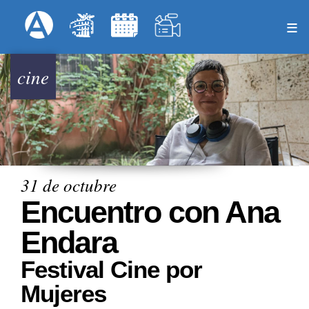
Pasar
Formulari
Menú Superior
al
contenido
principal
cine
31 de octubre
Encuentro con Ana
Endara
Festival Cine por
Mujeres