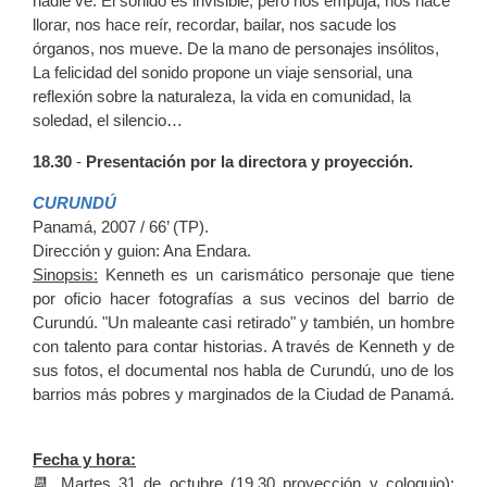
nadie ve. El sonido es invisible, pero nos empuja, nos hace
llorar, nos hace reír, recordar, bailar, nos sacude los
órganos, nos mueve. De la mano de personajes insólitos,
La felicidad del sonido propone un viaje sensorial, una
reflexión sobre la naturaleza, la vida en comunidad, la
soledad, el silencio…
18.30
-
Presentación por la directora y proyección.
CURUNDÚ
Panamá, 2007 / 66’ (TP).
Dirección y guion: Ana Endara.
Sinopsis:
Kenneth es un carismático personaje que tiene
por oficio hacer fotografías a sus vecinos del barrio de
Curundú. "Un maleante casi retirado" y también, un hombre
con talento para contar historias. A través de Kenneth y de
sus fotos, el documental nos habla de Curundú, uno de los
barrios más pobres y marginados de la Ciudad de Panamá.
Fecha y hora:
📆 Martes 31 de octubre (19.30 proyección y coloquio);