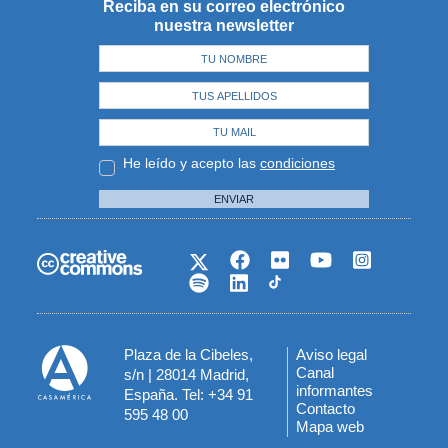
Reciba en su correo electrónico
nuestra newsletter
He leído y acepto las
condiciones
ENVIAR
Plaza de la Cibeles,
Aviso legal
Menú
Canal
s/n | 28014 Madrid,
informantes
España. Tel: +34 91
del
Contacto
595 48 00
Mapa web
pie