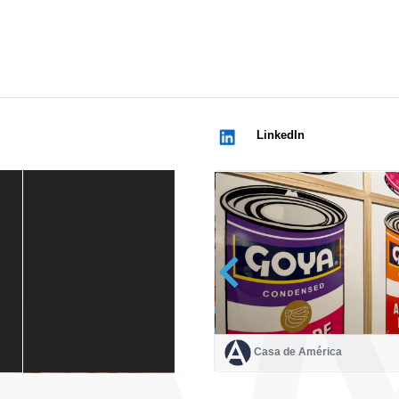
LinkedIn
Casa de América
Casa de América
1 mes