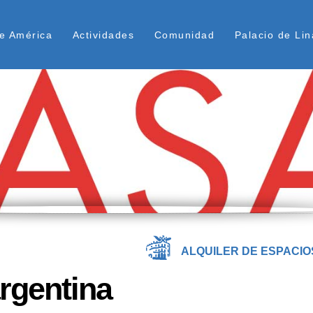
Pasar
ú Superior
al
e América
Actividades
Comunidad
Palacio de Lin
contenido
principal
ALQUILER DE ESPACIO
argentina