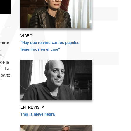
VIDEO
r
"Hay que reivindicar los papeles
ntrar
a
femeninos en el cine"
El
de la
". La
 parte
ENTREVISTA
Tras la nieve negra