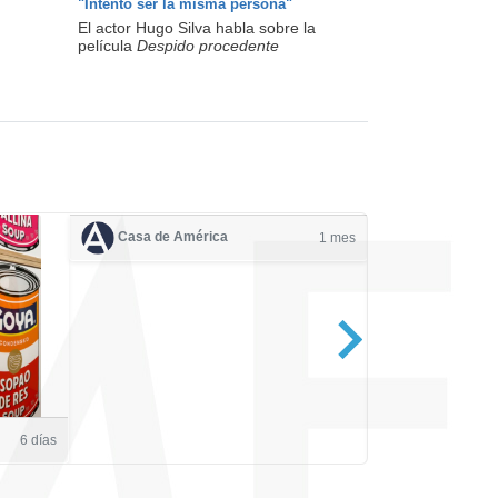
"Intento ser la misma persona"
El actor Hugo Silva habla sobre la
película
Despido procedente
Casa de América
1 mes
Casa de Amé
6 días