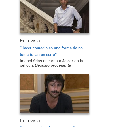
Entrevista
"Hacer comedia es una forma de no
tomarte tan en serio"
Imanol Arias encarna a Javier en la
película
Despido procedente
Entrevista