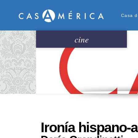
Men
Casa d
cine
Ironía hispano-