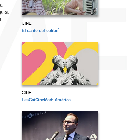
la
ular.
n
CINE
El canto del colibrí
CINE
LesGaiCineMad: América