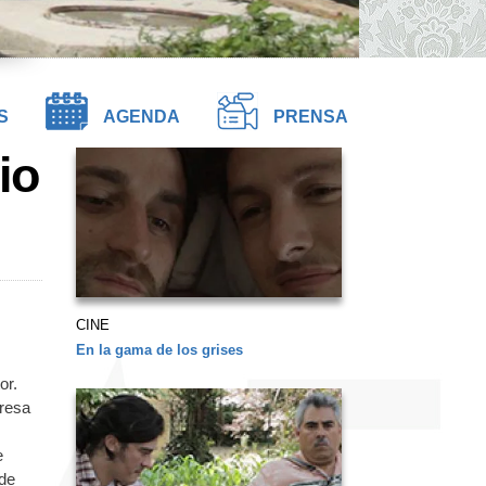
S
AGENDA
PRENSA
io
CINE
En la gama de los grises
or.
resa
e
de