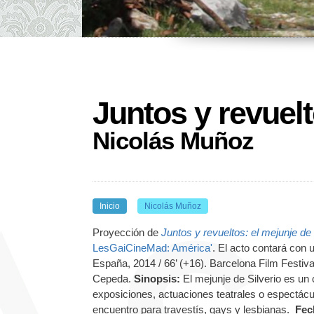
Juntos y revuelt
Nicolás Muñoz
Inicio
Nicolás Muñoz
Proyección de
Juntos y revueltos: el mejunje de 
LesGaiCineMad: América'
. El acto contará con u
España, 2014 / 66’ (+16). Barcelona Film Festiv
Cepeda.
Sinopsis:
El mejunje de Silverio es un 
exposiciones, actuaciones teatrales o espectáculo
encuentro para travestís, gays y lesbianas.
Fec