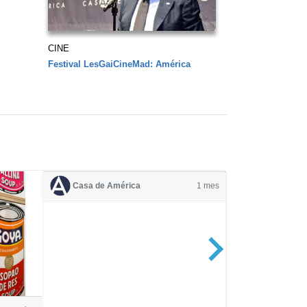
CINE
Festival LesGaiCineMad: América
Casa de América
1 mes