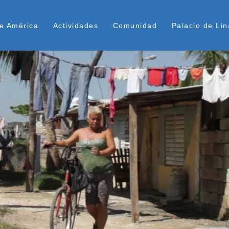
Pasar
ú Superior
al
e América
Actividades
Comunidad
Palacio de Lin
contenido
principal