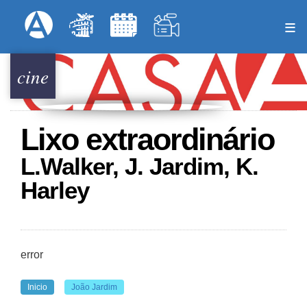
Pasar
Formulari
Menú Superior
al
contenido
principal
cine
Lixo extraordinário
L.Walker, J. Jardim, K.
Harley
error
Inicio
João Jardim