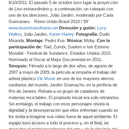
6/10/2011. El pasado 5 de octubre tuvo lugar la proyección
de
Lixo extraordinário
y, a continuación, un coloquio con
uno de los directores, João Jardim, moderado por Carla
Guimaraes. Reino Unido-Brasil 2010 / 99’
www.lixoextraordinario.net
Dirección y guión:
Lucy
Walker
, João Jardim,
Karen Harley.
Fotografía:
Dudú
Miranda.
Montaje:
Pedro Kos:
Música:
Moby.
Con la
participación de:
Tiaõ, Zumbi, Suelem e Isis Estreno
Mundial - Festival de Sundance. Estados Unidos 2010.
Nominado al Oscar al Mejor Documental en 2011.
Sinopsis:
Filmado a lo largo de dos años, de agosto de
2007 a mayo de 2009, la película acompaña el trabajo del
artista plástico
Vik Muniz
en uno de los mayores aterros
sanitarios del mundo: Jardim Gramacho, en la periferia de
Río de Janeiro. Retrata a un grupo de catadores de
materias reciclables. El propósito inicial era solo retratarlos.
Sin embargo, el trabajo con esos personajes revela la
dignidad y la desesperación que ellos enfrentan cuando se
les invita a imaginar sus vidas fuera de aquel ambiente. El
equipo tuvo acceso a todo el proceso y, en el final, se