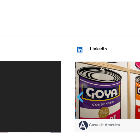
LinkedIn
Casa de América
Casa de América
1 mes