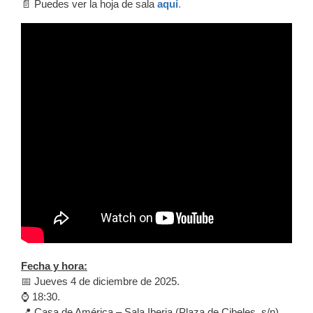
📄 Puedes ver la hoja de sala
aquí
.
Fecha y hora:
📅 Jueves 4 de diciembre de 2025.
⌚️ 18:30.
📍 Casa de América – Sala Iberia (Plaza de Cibeles, s/n)