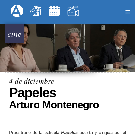
Pasar
Formulari
Menú Superior
al
contenido
principal
cine
4 de diciembre
Papeles
Arturo Montenegro
Preestreno de la película
Papeles
escrita y dirigida por el