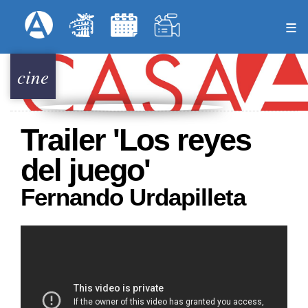
Pasar
Formulari
Menú Superior
al
contenido
principal
cine
Trailer 'Los reyes
del juego'
Fernando Urdapilleta