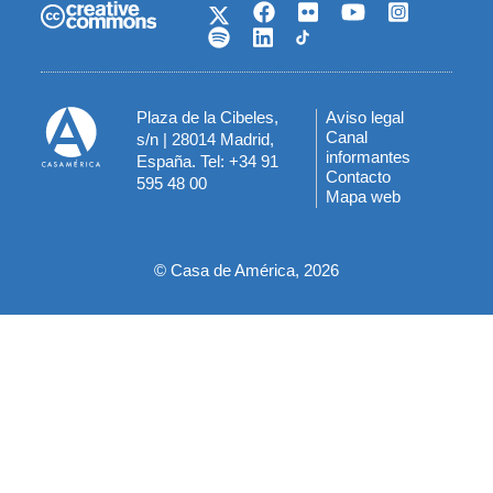
Plaza de la Cibeles,
Aviso legal
Menú
Canal
s/n | 28014 Madrid,
informantes
España. Tel: +34 91
del
Contacto
595 48 00
Mapa web
pie
© Casa de América, 2026