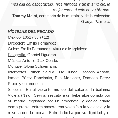
más allá del espectáculo. Tres miradas y un mismo eje: la
mujer como dueña de su historia.
Tommy Meini
, comisario de la muestra y de la colección
Gladys Palmera.
VÍCTIMAS DEL PECADO
México, 1951 / 85’ (+12).
Dirección:
Emilio Fernández.
Guion:
Emilio Fernández, Mauricio Magdaleno.
Fotografía:
Gabriel Figueroa.
Música:
Antonio Díaz Conde.
Montaje:
Gloria Schoemann.
Intérpretes:
Ninón Sevilla, Tito Junco, Rodolfo Acosta,
Ismael Pérez Poncianito, Rita Montaner, Dámaso Pérez
Prado y su orquesta.
Sinopsis:
En el vibrante mundo del cabaret, la bailarina
Violeta (Ninón Sevilla) rescata a un bebé abandonado por
su madre, explotada por un proxeneta, y decide criarlo
como propio, enfrentándose con valentía a la violencia y la
miseria que la rodean. Entre la lucha por su dignidad y el