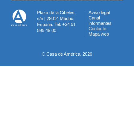
Plaza de la Cibeles,
Aviso legal
Menú
Canal
s/n | 28014 Madrid,
informantes
España. Tel: +34 91
del
Contacto
595 48 00
Mapa web
pie
© Casa de América, 2026