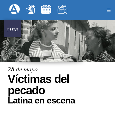
Pasar
Formulari
Menú Superior
al
contenido
principal
cine
28 de mayo
Víctimas del
pecado
Latina en escena